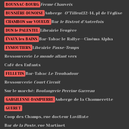
Ferme Chauveix
BOUSSAC-BOURG
Auberge
O''Tilleul,
12-14, pl de l'église
BUSSIÈRE-DUNOISE
Bar
le Bistrot d'Autrefois
CHAMBON sur VOUEIZE
Librairie Feugère
DUN le PALESTEL
Bar-Tabac le Rallye--Cinéma Alpha
ÉVAUX les BAINS
Librairie
Passe-Temps
EYMOUTIERS
Ressourcerie
Le monde allant vers
Café des Enfants
Bar-Tabac
Le Troubadour
FELLETIN
Ressourcerie
Court Circuit
Sur le marché:
Boulangerie Perrine Garreau
Auberge de la Chaumerette
GARGILESSE-DAMPIERRE
GUERET
Coop des Champs, rue docteur Lavillate
Bar
de la Poste
, rue Martinet