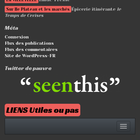
Épicerie itinérante
le
Sur lle Plateau et les marchés
Temps de Cerises
Méta
Connexion
Flux des publications
Flux des commentaires
Site de WordPress-FR
Twitter de pauvre
LIENS Utiles ou pas
Affich
la
naviga