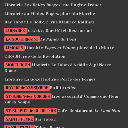
Librairie
Les Belles Images
, rue Eugène France
Librairie au Fil des Pages, place du Marché
Bar-Tabac Le Bolly, 2, rue Maurice Rollinat
L'Alzire
, Bar-Hôtel-Restaurant
JARNAGES
Le Panier du Coin
LA SOUTERRAINE
Librairie
Pages et Plume
, place de la Motte
LIMOGES
CIRA,64, rue de la Révolution
Libairrie Le Talon d'Achille,8 ,pl Notre-
MONTLUÇON
Dame
Librairie La Gozette,4,rue Porte des Forges
BAR
l'Atelier
ROYÈREde VASSIVIÈRE
Lieu associatif Comme une fleur
ST-JUNIEN-les COMBES
sur la Soupe
Café-Restaurant
Le Caméléon
ST-SULPICE le GUÉRÉTOIS
Bar-Tabac
SAINTE-FEYRE
Tabac-Presse
La VILLETELLE