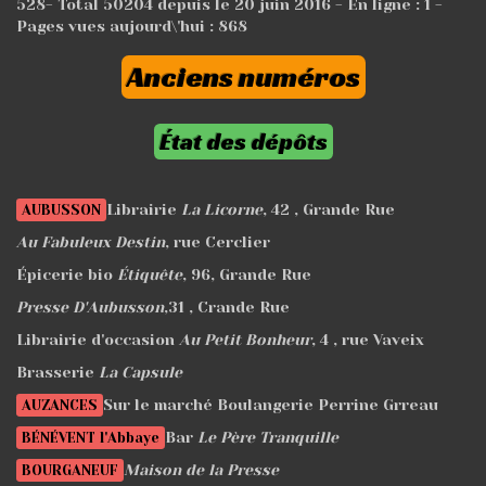
528
- Total
50204
depuis le 20 juin 2016 - En ligne : 1 -
Pages vues aujourd\'hui :
868
Anciens numéros
État des dépôts
Librairie
La Licorne
, 42 , Grande Rue
AUBUSSON
Au Fabuleux Destin
, rue Cerclier
Épicerie bio
Étiquête
, 96, Grande Rue
Presse D'Aubusson
,31 , Crande Rue
Librairie d'occasion
Au Petit Bonheur
, 4 , rue Vaveix
Brasserie
La Capsule
Sur le marché Boulangerie Perrine Grreau
AUZANCES
Bar
Le Père Tranquille
BÉNÉVENT l'Abbaye
Maison de la Presse
BOURGANEUF