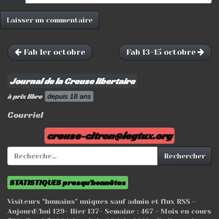
Fab 1er octobre
Fab 13-15 octobre
Journal de la Creuse libertaire
à prix libre
depuis 18 ans
Courriel
creuse-citron@legtux.org
Rechercher :
Rechercher
STATISTIQUES presqu'honnêtes
Visiteurs "humains" uniques sauf admin et flux RSS -
Aujourd\'hui
129
- Hier
137
- Semaine :
467
- Mois en cours