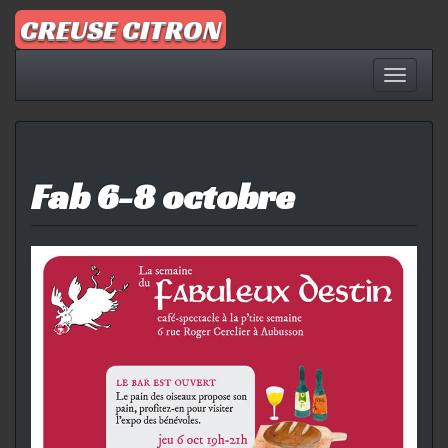
Aller
CREUSE CITRON
au
contenu
Affich
la
naviga
Fab 6-8 octobre