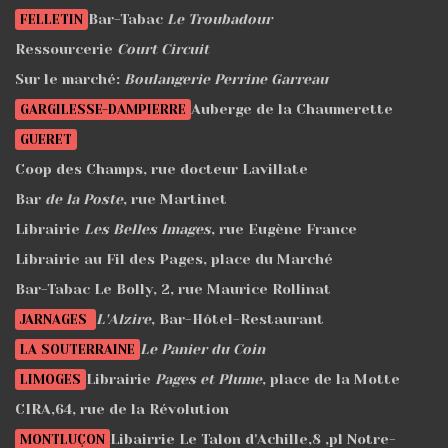
Bar-Tabac
Le Troubadour
FELLETIN
Ressourcerie
Court Circuit
Sur le marché:
Boulangerie Perrine Garreau
Auberge de la Chaumerette
GARGILESSE-DAMPIERRE
GUERET
Coop des Champs, rue docteur Lavillate
Bar
de la Poste
, rue Martinet
Librairie
Les Belles Images
, rue Eugène France
Librairie au Fil des Pages, place du Marché
Bar-Tabac Le Bolly, 2, rue Maurice Rollinat
L'Alzire
, Bar-Hôtel-Restaurant
JARNAGES
Le Panier du Coin
LA SOUTERRAINE
Librairie
Pages et Plume
, place de la Motte
LIMOGES
CIRA,64, rue de la Révolution
Libairrie Le Talon d'Achille,8 ,pl Notre-
MONTLUÇON