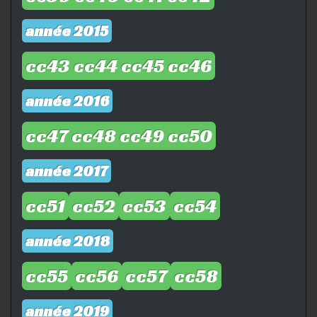
année 2015
cc43
cc44
cc45
cc46
année 2016
cc47
cc48
cc49
cc50
année 2017
cc51
cc52
cc53
cc54
année 2018
cc55
cc56
cc57
cc58
année 2019