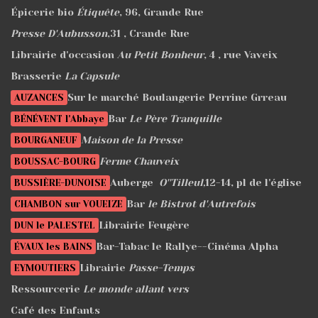
Épicerie bio
Étiquête
, 96, Grande Rue
Presse D'Aubusson
,31 , Crande Rue
Librairie d'occasion
Au Petit Bonheur
, 4 , rue Vaveix
Brasserie
La Capsule
Sur le marché Boulangerie Perrine Grreau
AUZANCES
Bar
Le Père Tranquille
BÉNÉVENT l'Abbaye
Maison de la Presse
BOURGANEUF
Ferme Chauveix
BOUSSAC-BOURG
Auberge
O''Tilleul,
12-14, pl de l'église
BUSSIÈRE-DUNOISE
Bar
le Bistrot d'Autrefois
CHAMBON sur VOUEIZE
Librairie Feugère
DUN le PALESTEL
Bar-Tabac le Rallye--Cinéma Alpha
ÉVAUX les BAINS
Librairie
Passe-Temps
EYMOUTIERS
Ressourcerie
Le monde allant vers
Café des Enfants