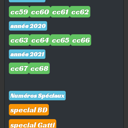
cc59
cc60
cc61
cc62
année 2020
cc63
cc64
cc65
cc66
année 2021
cc67
cc68
Numéros Spéciaux
special BD
special Gatti