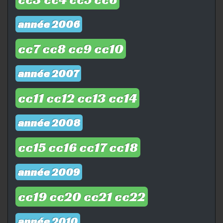
année 2006
cc7
cc8
cc9
cc10
année 2007
c
c11 c
c12
cc13
cc14
année 2008
cc15
cc16
cc17
cc18
année 2009
cc19
cc20
cc21
cc22
année 2010