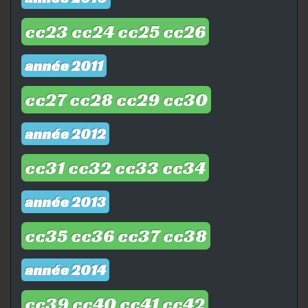
cc23
cc24
cc25
cc26
année 2011
cc27
cc28
cc29
cc30
année 2012
cc31
cc32
cc33
cc34
année 2013
cc35
cc36
cc37
cc38
année 2014
cc39
cc40
cc41
cc42