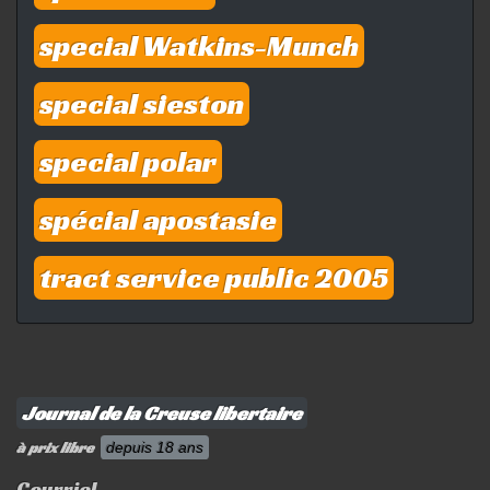
special Watkins-Munch
special sieston
special polar
spécial apostasie
tract service public 2005
Journal de la Creuse libertaire
à prix libre
depuis 18 ans
Courriel