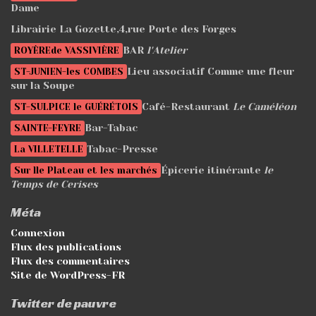
Dame
Librairie La Gozette,4,rue Porte des Forges
BAR
l'Atelier
ROYÈREde VASSIVIÈRE
Lieu associatif Comme une fleur
ST-JUNIEN-les COMBES
sur la Soupe
Café-Restaurant
Le Caméléon
ST-SULPICE le GUÉRÉTOIS
Bar-Tabac
SAINTE-FEYRE
Tabac-Presse
La VILLETELLE
Épicerie itinérante
le
Sur lle Plateau et les marchés
Temps de Cerises
Méta
Connexion
Flux des publications
Flux des commentaires
Site de WordPress-FR
Twitter de pauvre