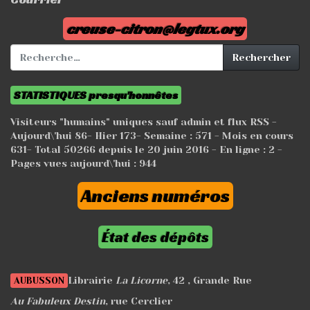
creuse-citron@legtux.org
Rechercher :
Rechercher
STATISTIQUES presqu'honnêtes
Visiteurs "humains" uniques sauf admin et flux RSS -
Aujourd\'hui
86
- Hier
173
- Semaine :
571
- Mois en cours
631
- Total
50266
depuis le 20 juin 2016 - En ligne : 2 -
Pages vues aujourd\'hui :
944
Anciens numéros
État des dépôts
Librairie
La Licorne
, 42 , Grande Rue
AUBUSSON
Au Fabuleux Destin
, rue Cerclier