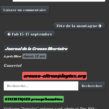
Fête de la montagne
Fab 15-17 septembre
Journal de la Creuse libertaire
à prix libre
depuis 18 ans
Courriel
creuse-citron@legtux.org
Rechercher :
Rechercher
STATISTIQUES presqu'honnêtes
Visiteurs "humains" uniques sauf admin et flux RSS -