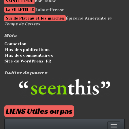
Bar-Tabac
SAINTE-FEYRE
Tabac-Presse
La VILLETELLE
Épicerie itinérante
le
Sur lle Plateau et les marchés
Temps de Cerises
Méta
Connexion
Flux des publications
Flux des commentaires
Site de WordPress-FR
Twitter de pauvre
LIENS Utiles ou pas
Affich