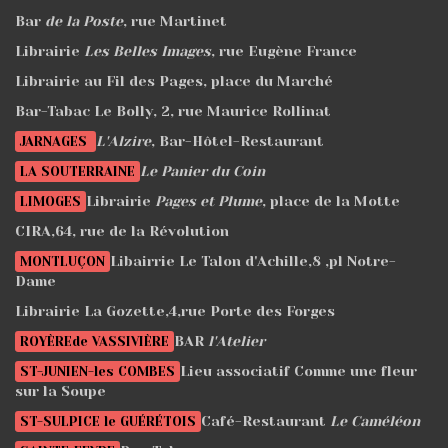
Bar
de la Poste
, rue Martinet
Librairie
Les Belles Images
, rue Eugène France
Librairie au Fil des Pages, place du Marché
Bar-Tabac Le Bolly, 2, rue Maurice Rollinat
L'Alzire
, Bar-Hôtel-Restaurant
JARNAGES
Le Panier du Coin
LA SOUTERRAINE
Librairie
Pages et Plume
, place de la Motte
LIMOGES
CIRA,64, rue de la Révolution
Libairrie Le Talon d'Achille,8 ,pl Notre-
MONTLUÇON
Dame
Librairie La Gozette,4,rue Porte des Forges
BAR
l'Atelier
ROYÈREde VASSIVIÈRE
Lieu associatif Comme une fleur
ST-JUNIEN-les COMBES
sur la Soupe
Café-Restaurant
Le Caméléon
ST-SULPICE le GUÉRÉTOIS