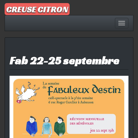
Aller
CREUSE CITRON
au
contenu
Affich
la
naviga
Fab 22-25 septembre