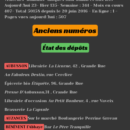
Aujourd\'hui
23
- Hier
135
- Semaine :
344
- Mois en cours
407
- Total
50158
depuis le 20 juin 2016 - En ligne : 1 -
Pages vues aujourd\'hui :
507
Anciens numéros
État des dépôts
Librairie
La Licorne
, 42 , Grande Rue
AUBUSSON
Au Fabuleux Destin
, rue Cerclier
Épicerie bio
Étiquête
, 96, Grande Rue
Presse D'Aubusson
,31 , Crande Rue
Librairie d'occasion
Au Petit Bonheur
, 4 , rue Vaveix
Brasserie
La Capsule
Sur le marché Boulangerie Perrine Grreau
AUZANCES
Bar
Le Père Tranquille
BÉNÉVENT l'Abbaye