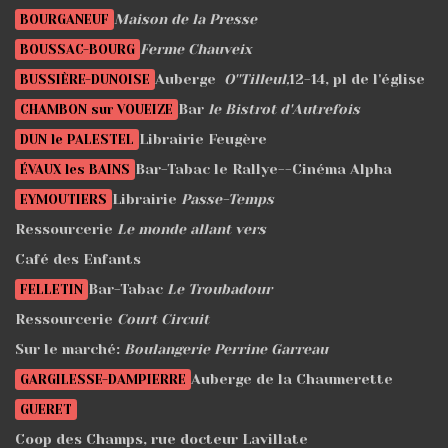
Maison de la Presse
BOURGANEUF
Ferme Chauveix
BOUSSAC-BOURG
Auberge
O''Tilleul,
12-14, pl de l'église
BUSSIÈRE-DUNOISE
Bar
le Bistrot d'Autrefois
CHAMBON sur VOUEIZE
Librairie Feugère
DUN le PALESTEL
Bar-Tabac le Rallye--Cinéma Alpha
ÉVAUX les BAINS
Librairie
Passe-Temps
EYMOUTIERS
Ressourcerie
Le monde allant vers
Café des Enfants
Bar-Tabac
Le Troubadour
FELLETIN
Ressourcerie
Court Circuit
Sur le marché:
Boulangerie Perrine Garreau
Auberge de la Chaumerette
GARGILESSE-DAMPIERRE
GUERET
Coop des Champs, rue docteur Lavillate