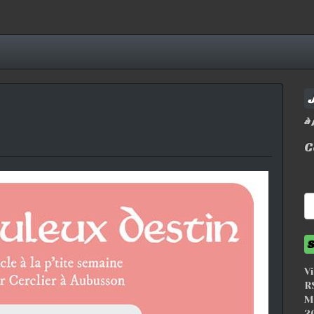
J
à 
C
Re
S
V
R
M
20