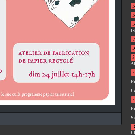
B
B
B
l'
C
D
É
A
E
R
C
F
R
S
G
C