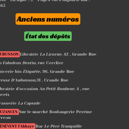
865
Anciens numéros
État des dépôts
Librairie
La Licorne
, 42 , Grande Rue
AUBUSSON
u Fabuleux Destin
, rue Cerclier
picerie bio
Étiquête
, 96, Grande Rue
resse D'Aubusson
,31 , Crande Rue
ibrairie d'occasion
Au Petit Bonheur
, 4 , rue
aveix
rasserie
La Capsule
Sur le marché Boulangerie Perrine
UZANCES
rreau
Bar
Le Père Tranquille
ÉNÉVENT l'Abbaye