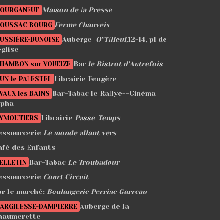
Maison de la Presse
OURGANEUF
Ferme Chauveix
OUSSAC-BOURG
Auberge
O''Tilleul,
12-14, pl de
USSIÈRE-DUNOISE
église
Bar
le Bistrot d'Autrefois
HAMBON sur VOUEIZE
Librairie Feugère
UN le PALESTEL
Bar-Tabac le Rallye--Cinéma
VAUX les BAINS
lpha
Librairie
Passe-Temps
YMOUTIERS
essourcerie
Le monde allant vers
afé des Enfants
Bar-Tabac
Le Troubadour
ELLETIN
essourcerie
Court Circuit
ur le marché:
Boulangerie Perrine Garreau
Auberge de la
ARGILESSE-DAMPIERRE
haumerette