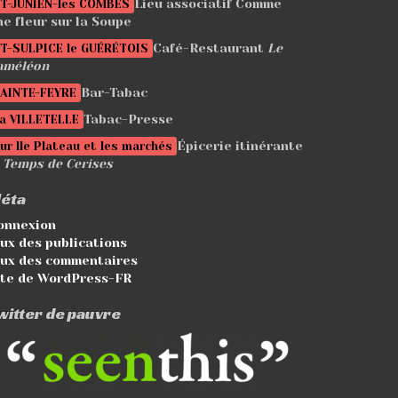
Lieu associatif Comme
T-JUNIEN-les COMBES
ne fleur sur la Soupe
Café-Restaurant
Le
T-SULPICE le GUÉRÉTOIS
améléon
Bar-Tabac
AINTE-FEYRE
Tabac-Presse
a VILLETELLE
Épicerie itinérante
ur lle Plateau et les marchés
e Temps de Cerises
éta
onnexion
lux des publications
lux des commentaires
ite de WordPress-FR
witter de pauvre