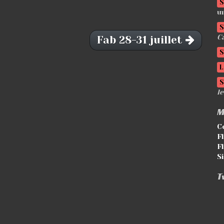
S
u
S
C
Fab 28-31 juillet
S
L
S
l
M
C
F
F
S
T