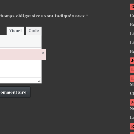
G
C
champs obligatoires sont indiqués avec
*
B
Visuel
Code
L
L
B
×
J
L
L
M
C
N
L
R