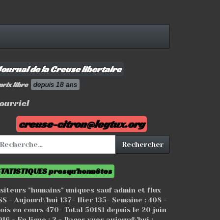
ournal de la Creuse libertaire
prix libre
depuis 18 ans
ourriel
creuse-citron@legtux.org
chercher :
Rechercher
TATISTIQUES presqu'honnêtes
isiteurs "humains" uniques sauf admin et flux
SS - Aujourd\'hui
137
- Hier
135
- Semaine :
408
-
ois en cours
470
- Total
50181
depuis le 20 juin
16 - En ligne : 2 - Pages vues aujourd\'hui :