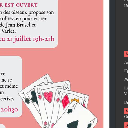
1
A
É
P
L
V
B
A
G
B