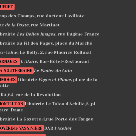
UERET
oop des Champs, rue docteur Lavillate
ar
de la Poste
, rue Martinet
ibrairie
Les Belles Images
, rue Eugène France
ibrairie au Fil des Pages, place du Marché
ar-Tabac Le Bolly, 2, rue Maurice Rollinat
L'Alzire
, Bar-Hôtel-Restaurant
ARNAGES
Le Panier du Coin
A SOUTERRAINE
Librairie
Pages et Plume
, place de la
IMOGES
otte
IRA,64, rue de la Révolution
Libairrie Le Talon d'Achille,8 ,pl
MONTLUÇON
otre-Dame
ibrairie La Gozette,4,rue Porte des Forges
BAR
l'Atelier
OYÈREde VASSIVIÈRE