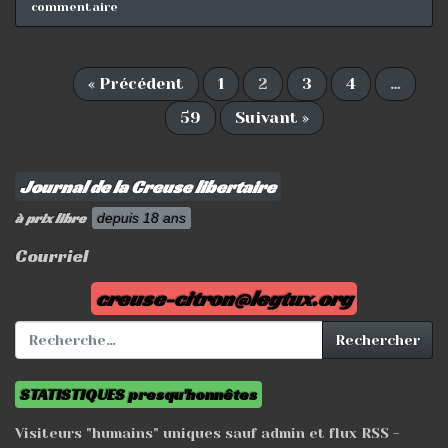
commentaire
« Précédent
1
2
3
4
…
59
Suivant »
Journal de la Creuse libertaire
à prix libre
depuis 18 ans
Courriel
creuse-citron@legtux.org
Rechercher :
Rechercher
STATISTIQUES presqu'honnêtes
Visiteurs "humains" uniques sauf admin et flux RSS -