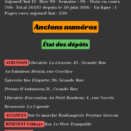
Aujourd\'hui
12
- Hier
90
- Semaine :
98
- Mois en cours
706
- Total
50287
depuis le 20 juin 2016 - En ligne : 1 -
Pages vues aujourd\'hui :
330
Anciens numéros
État des dépôts
Librairie
La Licorne
, 42 , Grande Rue
AUBUSSON
Au Fabuleux Destin
, rue Cerclier
Épicerie bio
Étiquête
, 96, Grande Rue
Presse D'Aubusson
,31 , Crande Rue
Librairie d'occasion
Au Petit Bonheur
, 4 , rue Vaveix
Brasserie
La Capsule
Sur le marché Boulangerie Perrine Grreau
AUZANCES
Bar
Le Père Tranquille
BÉNÉVENT l'Abbaye