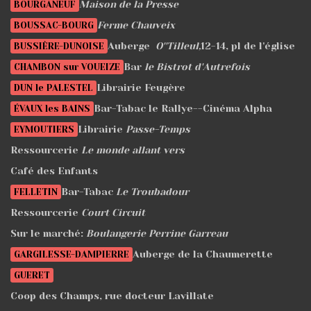
Maison de la Presse
BOURGANEUF
Ferme Chauveix
BOUSSAC-BOURG
Auberge
O''Tilleul,
12-14, pl de l'église
BUSSIÈRE-DUNOISE
Bar
le Bistrot d'Autrefois
CHAMBON sur VOUEIZE
Librairie Feugère
DUN le PALESTEL
Bar-Tabac le Rallye--Cinéma Alpha
ÉVAUX les BAINS
Librairie
Passe-Temps
EYMOUTIERS
Ressourcerie
Le monde allant vers
Café des Enfants
Bar-Tabac
Le Troubadour
FELLETIN
Ressourcerie
Court Circuit
Sur le marché:
Boulangerie Perrine Garreau
Auberge de la Chaumerette
GARGILESSE-DAMPIERRE
GUERET
Coop des Champs, rue docteur Lavillate