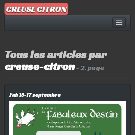
Aller
CREUSE CITRON
au
contenu
Affich
la
naviga
Tous les articles par
creuse-citron
- 2. page
Fab 15-17 septembre