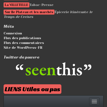
Tabac-Presse
La VILLETELLE
Épicerie itinérante
le
Sur lle Plateau et les marchés
Temps de Cerises
Méta
Connexion
Flux des publications
Flux des commentaires
Site de WordPress-FR
Twitter de pauvre
LIENS Utiles ou pas
Affich
la