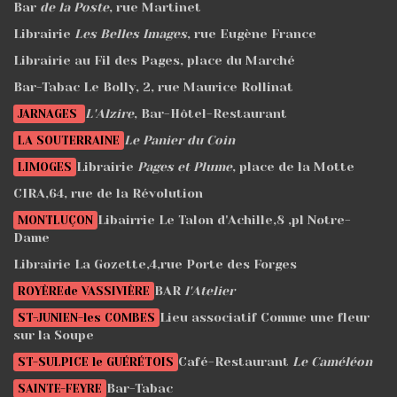
Bar
de la Poste
, rue Martinet
Librairie
Les Belles Images
, rue Eugène France
Librairie au Fil des Pages, place du Marché
Bar-Tabac Le Bolly, 2, rue Maurice Rollinat
L'Alzire
, Bar-Hôtel-Restaurant
JARNAGES
Le Panier du Coin
LA SOUTERRAINE
Librairie
Pages et Plume
, place de la Motte
LIMOGES
CIRA,64, rue de la Révolution
Libairrie Le Talon d'Achille,8 ,pl Notre-
MONTLUÇON
Dame
Librairie La Gozette,4,rue Porte des Forges
BAR
l'Atelier
ROYÈREde VASSIVIÈRE
Lieu associatif Comme une fleur
ST-JUNIEN-les COMBES
sur la Soupe
Café-Restaurant
Le Caméléon
ST-SULPICE le GUÉRÉTOIS
Bar-Tabac
SAINTE-FEYRE